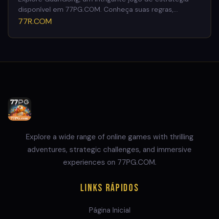
disponível em 77PG.COM. Conheça suas regras,
dinâmica e como ele está conquistando jogadores.
77R.COM
Explore a wide range of online games with thrilling
adventures, strategic challenges, and immersive
experiences on 77PG.COM.
Links Rápidos
Página Inicial