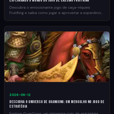
Explorando o Mundo do Jogo de Cassino FruitKing
Descubra o emocionante jogo de caça-níqueis
FruitKing e saiba como jogar e aproveitar a experiência
ao máximo.
2026-06-12
Descubra o Universo de GuanGong: Um Mergulho no Jogo de
Estratégia
Explore GuanGong, um intrigante jogo de estratégia